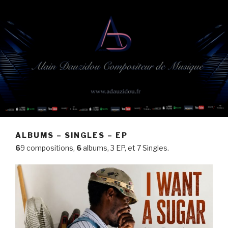
ALBUMS – SINGLES – EP
6
9 compositions,
6
albums,
3 EP, et
7 Singles.